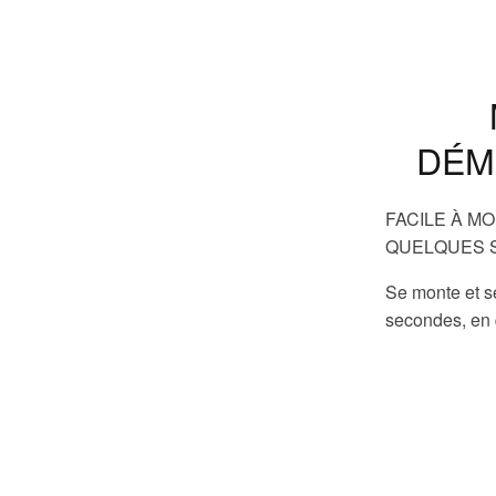
DÉM
FACILE À M
QUELQUES 
Se monte et s
secondes, en 