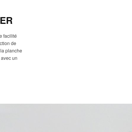
LER
 facilité
ection de
 la planche
e avec un