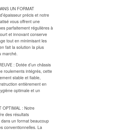
DANS UN FORMAT
épaisseur précis et notre
tisé vous offrent une
hes parfaitement régulières à
court et innovant conserve
age tout en minimisant les
 fait la solution la plus
du marché.
UVE : Dotée d’un châssis
de roulements intégrés, cette
ement stable et fiable,
nstruction entièrement en
hygiène optimale et un
 OPTIMAL : Notre
fre des résultats
s dans un format beaucoup
s conventionnelles. La