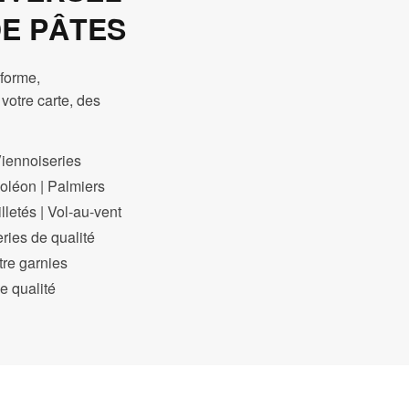
DE PÂTES
iforme,
 votre carte, des
Viennoiseries
poléon | Palmiers
illetés | Vol-au-vent
ries de qualité
tre garnies
e qualité